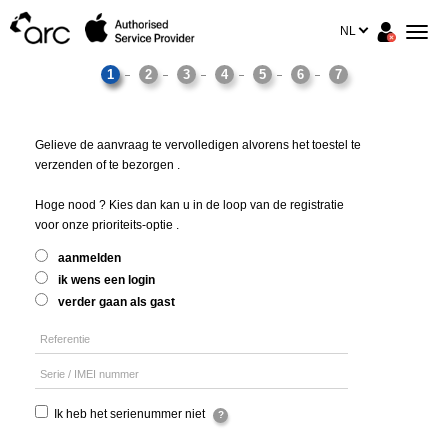
NL
1
2
3
4
5
6
7
Gelieve de aanvraag te vervolledigen alvorens het toestel te
verzenden of te bezorgen .
Hoge nood ? Kies dan kan u in de loop van de registratie
voor onze prioriteits-optie .
aanmelden
ik wens een login
verder gaan als gast
Referentie
Serie / IMEI nummer
Ik heb het serienummer niet
?